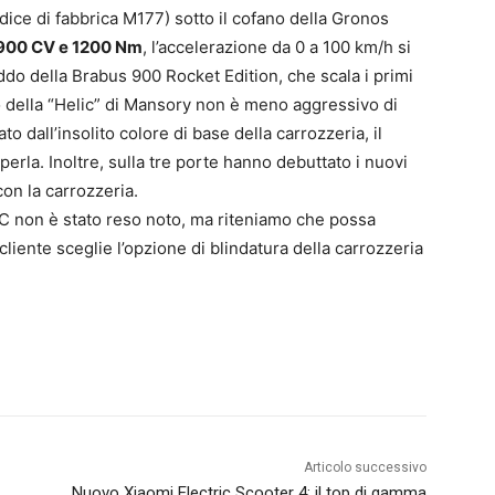
indice di fabbrica M177) sotto il cofano della Gronos
900 CV e 1200 Nm
, l’accelerazione da 0 a 100 km/h si
ddo della Brabus 900 Rocket Edition, che scala i primi
io della “Helic” di Mansory non è meno aggressivo di
to dall’insolito colore di base della carrozzeria, il
rla. Inoltre, sulla tre porte hanno debuttato i nuovi
 con la carrozzeria.
C non è stato reso noto, ma riteniamo che possa
l cliente sceglie l’opzione di blindatura della carrozzeria
Articolo successivo
Nuovo Xiaomi Electric Scooter 4: il top di gamma