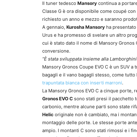
Il tuner tedesco
Mansory
continua a portare 
Classe G è ora disponibile come coupé con l
richiesto un anno e mezzo e saranno prodott
A gennaio,
Kurosha Mansory
ha presentato 
Urus e ha promesso di svelare un altro pro
cui è stato dato il nome di Mansory Gronos
conversione.
“È stata sviluppata insieme alla Lamborghini 
Mansory Gronos Coupe EVO C è un SUV a tre
bagagli e il vano bagagli stesso, come tutto 
trapuntata bianca con inserti marroni
.
La Mansory Gronos EVO C a cinque porte, re
Gronos EVO C
sono stati presi il pacchetto t
carbonio, mentre alcune parti sono state rifa
Helic
originale non è cambiato, ma i montanti 
montaggio delle porte. Le stesse porte ant
ampio. I montanti C sono stati rimossi e i fin