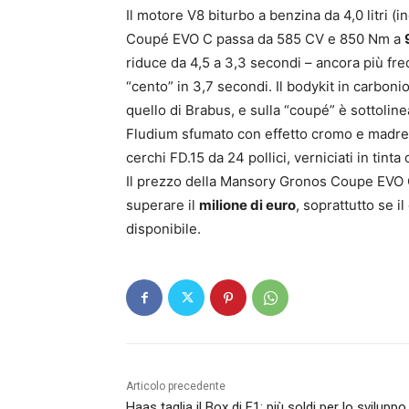
Il motore V8 biturbo a benzina da 4,0 litri (
Coupé EVO C passa da 585 CV e 850 Nm a
riduce da 4,5 a 3,3 secondi – ancora più fre
“cento” in 3,7 secondi. Il bodykit in carbon
quello di Brabus, e sulla “coupé” è sottolinea
Fludium sfumato con effetto cromo e madrepe
cerchi FD.15 da 24 pollici, verniciati in tinta
Il prezzo della Mansory Gronos Coupe EVO 
superare il
milione di euro
, soprattutto se i
disponibile.
Articolo precedente
Haas taglia il Box di F1: più soldi per lo sviluppo