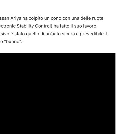
issan Ariya ha colpito un cono con una delle ruote
ctronic Stability Control) ha fatto il suo lavoro,
ivo è stato quello di un’auto sicura e prevedibile. Il
zo “buono”.