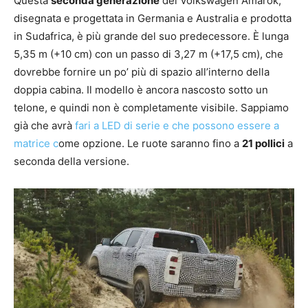
Questa
seconda generazione
del Volkswagen Amarok,
disegnata e progettata in Germania e Australia e prodotta
in Sudafrica, è più grande del suo predecessore. È lunga
5,35 m (+10 cm) con un passo di 3,27 m (+17,5 cm), che
dovrebbe fornire un po’ più di spazio all’interno della
doppia cabina. Il modello è ancora nascosto sotto un
telone, e quindi non è completamente visibile. Sappiamo
già che avrà
fari a LED di serie e che possono essere a
matrice c
ome opzione. Le ruote saranno fino a
21 pollici
a
seconda della versione.