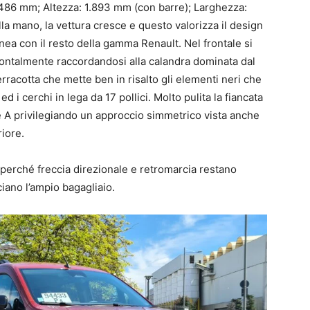
486 mm; Altezza: 1.893 mm (con barre); Larghezza:
lla mano, la vettura cresce e questo valorizza il design
nea con il resto della gamma Renault. Nel frontale si
zzontalmente raccordandosi alla calandra dominata dal
rracotta che mette ben in risalto gli elementi neri che
ed i cerchi in lega da 17 pollici. Molto pulita la fiancata
e A privilegiando un approccio simmetrico vista anche
riore.
l perché freccia direzionale e retromarcia restano
iano l’ampio bagagliaio.