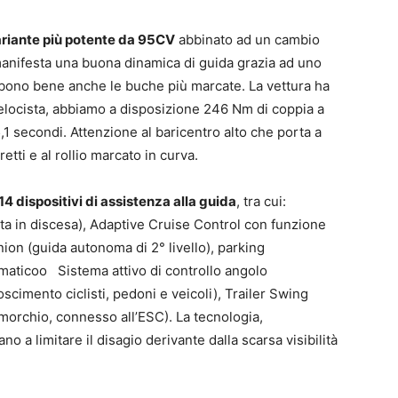
variante più potente da 95CV
abbinato ad un cambio
manifesta una buona dinamica di guida grazia ad uno
rbono bene anche le buche più marcate. La vettura ha
locista, abbiamo a disposizione 246 Nm di coppia a
,1 secondi. Attenzione al baricentro alto che porta a
etti e al rollio marcato in curva.
14 dispositivi di assistenza alla guida
, tra cui:
nata in discesa), Adaptive Cruise Control con funzione
on (guida autonoma di 2° livello), parking
maticoo Sistema attivo di controllo angolo
cimento ciclisti, pedoni e veicoli), Trailer Swing
rimorchio, connesso all’ESC). La tecnologia,
o a limitare il disagio derivante dalla scarsa visibilità