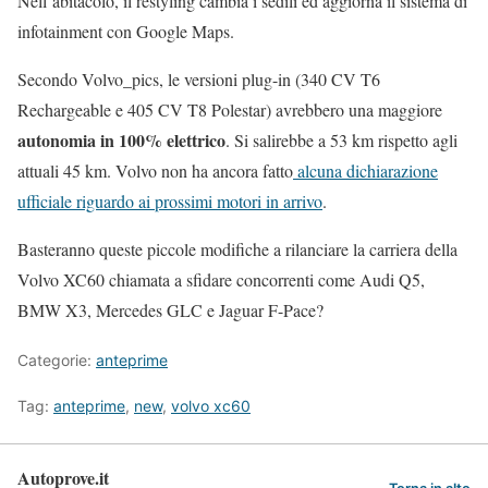
Nell’abitacolo, il restyling cambia i sedili ed aggiorna il sistema di
infotainment con Google Maps.
Secondo Volvo_pics, le versioni plug-in (340 CV T6
Rechargeable e 405 CV T8 Polestar) avrebbero una maggiore
autonomia in 100% elettrico
. Si salirebbe a 53 km rispetto agli
attuali 45 km. Volvo non ha ancora fatto
alcuna dichiarazione
ufficiale riguardo ai prossimi motori in arrivo
.
Basteranno queste piccole modifiche a rilanciare la carriera della
Volvo XC60 chiamata a sfidare concorrenti come Audi Q5,
BMW X3, Mercedes GLC e Jaguar F-Pace?
Categorie:
anteprime
Tag:
anteprime
,
new
,
volvo xc60
Autoprove.it