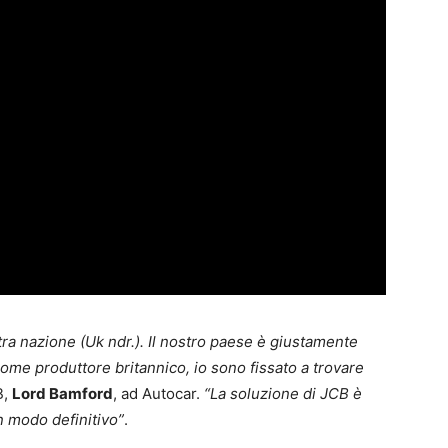
tra nazione (Uk ndr.). Il nostro paese è giustamente
come produttore britannico, io sono fissato a trovare
B,
Lord Bamford
, ad Autocar.
“La soluzione di JCB è
n modo definitivo”
.