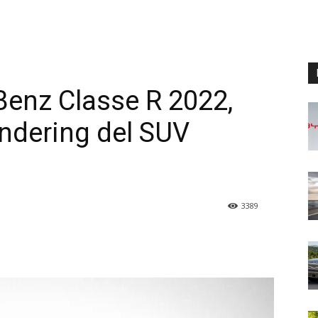
enz Classe R 2022,
endering del SUV
3389