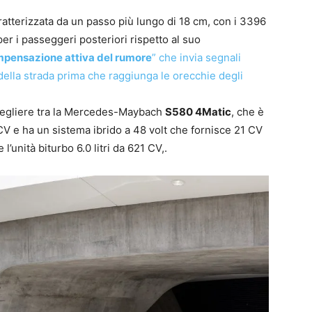
terizzata da un passo più lungo di 18 cm, con i 3396
r i passeggeri posteriori rispetto al suo
pensazione attiva del rumore
” che invia segnali
della strada prima che raggiunga le orecchie degli
scegliere tra la Mercedes-Maybach
S580 4Matic
, che è
 CV e ha un sistema ibrido a 48 volt che fornisce 21 CV
l’unità biturbo 6.0 litri da 621 CV,.