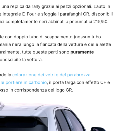
na replica da rally grazie ai pezzi opzionali. L’auto in
 integrale E-Four e sfoggia i parafanghi GR, disponibili
llici completamente neri abbinati a pneumatici 215/50.
tte con doppio tubo di scappamento (nessun tubo
mania nera lungo la fiancata della vettura e delle alette
turalmente, tutte queste parti sono
puramente
noscibile la vettura.
nde la
colorazione dei vetri e del parabrezza
lle portiere in carbonio
, il porta targa con effetto CF e
rosso in corrispondenza del logo GR.