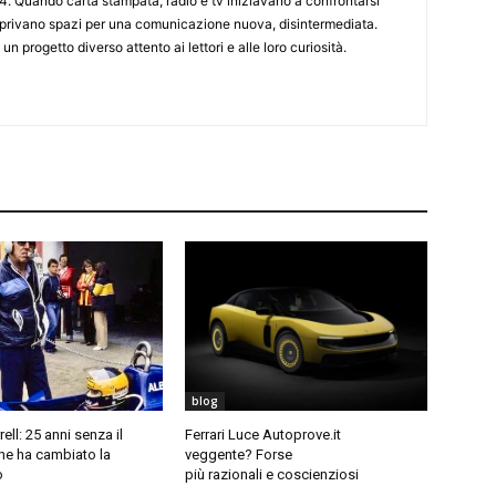
4. Quando carta stampata, radio e tv iniziavano a confrontarsi
 aprivano spazi per una comunicazione nuova, disintermediata.
 un progetto diverso attento ai lettori e alle loro curiosità.
blog
ell: 25 anni senza il
Ferrari Luce Autoprove.it
he ha cambiato la
veggente? Forse
o
più razionali e coscienziosi