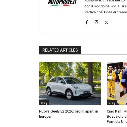
Autoprove.it nasce nel 201
con il mondo dei social si
Partiva così l’idea di creare
RELATED ARTICLES
blog
blog
Nuova Geely E2 2026: ordini aperti in
Ciao Ken Tyrr
Europa
Boscaiolo c
Formula Un