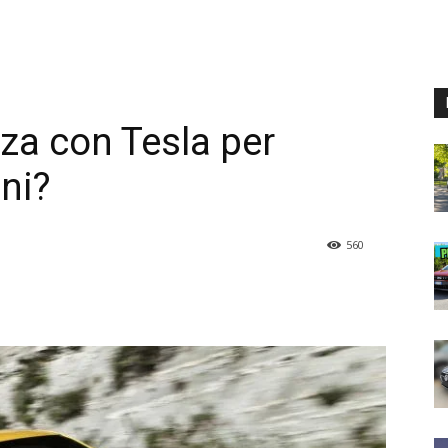
nza con Tesla per
oni?
560