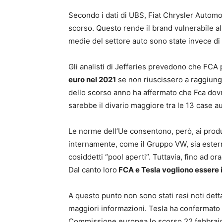
Secondo i dati di UBS, Fiat Chrysler Automob
scorso. Questo rende il brand vulnerabile al
medie del settore auto sono state invece di 
Gli analisti di Jefferies prevedono che FCA
euro nel 2021
se non riuscissero a raggiunge
dello scorso anno ha affermato che Fca dovre
sarebbe il divario maggiore tra le 13 case a
Le norme dell’Ue consentono, però, ai produ
internamente, come il Gruppo VW, sia estern
cosiddetti “pool aperti”. Tuttavia, fino ad o
Dal canto loro
FCA e Tesla vogliono essere i
A questo punto non sono stati resi noti dettag
maggiori informazioni. Tesla ha confermato d
Commissione europea lo scorso 22 febbraio, “p