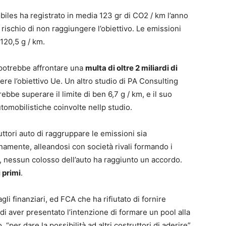
iles ha registrato in media 123 gr di CO2 / km l’anno
 rischio di non raggiungere l’obiettivo. Le emissioni
120,5 g / km.
 potrebbe affrontare una
multa di oltre 2 miliardi di
re l’obiettivo Ue. Un altro studio di PA Consulting
bbe superare il limite di ben 6,7 g / km, e il suo
utomobilistiche coinvolte nellp studio.
ttori auto di raggruppare le emissioni sia
amente, alleandosi con società rivali formando i
ra, nessun colosso dell’auto ha raggiunto un accordo.
 primi
.
li finanziari, ed FCA che ha rifiutato di fornire
i aver presentato l’intenzione di formare un pool alla
er dare la possibilità ad altri costruttori di aderire”.