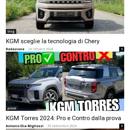
blog
KGM sceglie la tecnologia di Chery
Redazione
-
26 Ottobre 2024
0
prove
KGM Torres 2024: Pro e Contro dalla prova
Antonio Elia Migliozzi
-
29 Settembre 2024
0