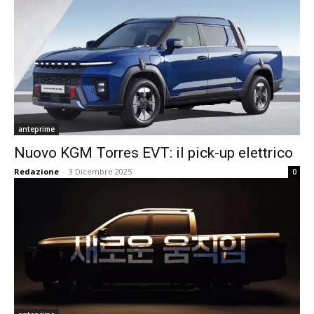
anteprime
Nuovo KGM Torres EVT: il pick-up elettrico
Redazione
-
3 Dicembre 2025
0