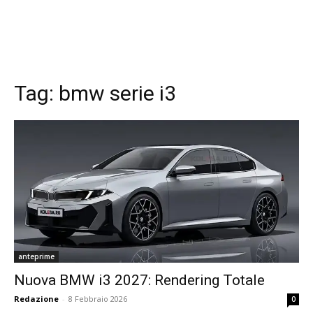
Tag:
bmw serie i3
anteprime
Nuova BMW i3 2027: Rendering Totale
Redazione
-
8 Febbraio 2026
0