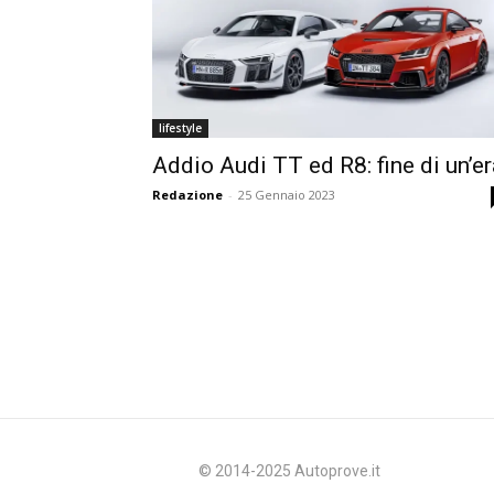
lifestyle
Addio Audi TT ed R8: fine di un’er
Redazione
-
25 Gennaio 2023
© 2014-2025 Autoprove.it