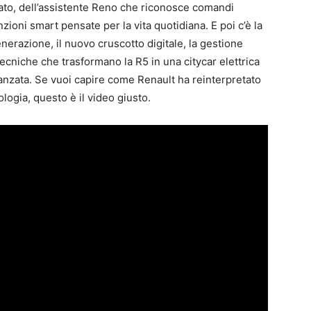
to, dell’assistente Reno che riconosce comandi
zioni smart pensate per la vita quotidiana. E poi c’è la
nerazione, il nuovo cruscotto digitale, la gestione
tecniche che trasformano la R5 in una citycar elettrica
nzata. Se vuoi capire come Renault ha reinterpretato
ogia, questo è il video giusto.