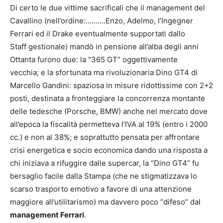
Di certo le due vittime sacrificali che il management del
Cavallino (nell’ordine:……….Enzo, Adelmo, l’Ingegner
Ferrari ed il Drake eventualmente supportati dallo
Staff gestionale) mandò in pensione all’alba degli anni
Ottanta furono due: la “365 GT” oggettivamente
vecchia; e la sfortunata ma rivoluzionaria Dino GT4 di
Marcello Gandini: spaziosa in misure ridottissime con 2+2
posti, destinata a fronteggiare la concorrenza montante
delle tedesche (Porsche, BMW) anche nel mercato dove
all’epoca la fiscalità permetteva l’IVA al 19% (entro i 2000
cc.) e non al 38%; e soprattutto pensata per affrontare
crisi energetica e socio economica dando una risposta a
chi iniziava a rifuggire dalle supercar, la “Dino GT4” fu
bersaglio facile dalla Stampa (che ne stigmatizzava lo
scarso trasporto emotivo a favore di una attenzione
maggiore all’utilitarismo) ma davvero poco “difeso” dal
management Ferrari
.