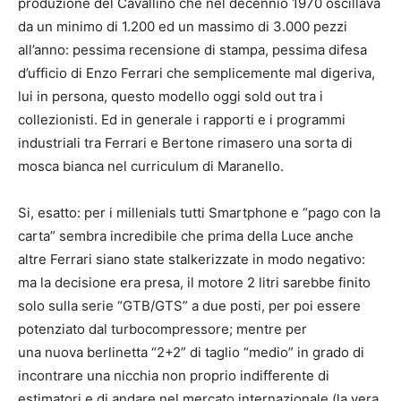
produzione del Cavallino che nel decennio 1970 oscillava
da un minimo di 1.200 ed un massimo di 3.000 pezzi
all’anno: pessima recensione di stampa, pessima difesa
d’ufficio di Enzo Ferrari che semplicemente mal digeriva,
lui in persona, questo modello oggi sold out tra i
collezionisti. Ed in generale i rapporti e i programmi
industriali tra Ferrari e Bertone rimasero una sorta di
mosca bianca nel curriculum di Maranello.
Si, esatto: per i millenials tutti Smartphone e “pago con la
carta” sembra incredibile che prima della Luce anche
altre Ferrari siano state stalkerizzate in modo negativo:
ma la decisione era presa, il motore 2 litri sarebbe finito
solo sulla serie “GTB/GTS” a due posti, per poi essere
potenziato dal turbocompressore; mentre per
una nuova berlinetta “2+2” di taglio “medio” in grado di
incontrare una nicchia non proprio indifferente di
estimatori e di andare nel mercato internazionale (la vera