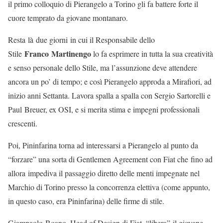
il primo colloquio di Pierangelo a Torino gli fa battere forte il
cuore temprato da giovane montanaro.
Resta là due giorni in cui il Responsabile dello
Franco Martinengo
Stile
lo fa esprimere in tutta la sua creatività
e senso personale dello Stile, ma l’assunzione deve attendere
ancora un po’ di tempo; e così Pierangelo approda a Mirafiori, ad
inizio anni Settanta. Lavora spalla a spalla con Sergio Sartorelli e
Paul Breuer, ex OSI, e si merita stima e impegni professionali
crescenti.
Poi, Pininfarina torna ad interessarsi a Pierangelo al punto da
“forzare” una sorta di Gentlemen Agreement con Fiat che fino ad
allora impediva il passaggio diretto delle menti impegnate nel
Marchio di Torino presso la concorrenza elettiva (come appunto,
in questo caso, era Pininfarina) delle firme di stile.
Giampaolo Boano, Head of Design di Fiat, “libera” il giovane