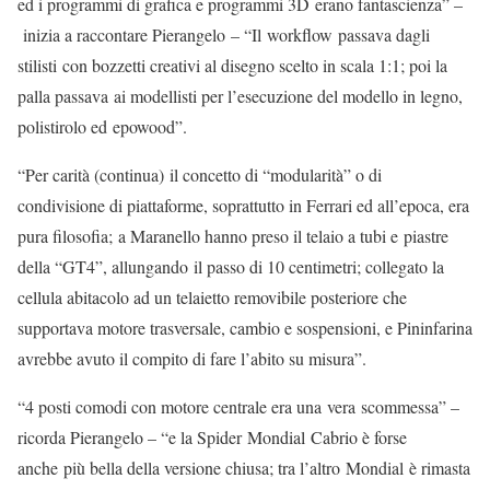
ed i programmi di grafica e programmi 3D erano fantascienza” –
inizia a raccontare Pierangelo – “Il workflow passava dagli
stilisti con bozzetti creativi al disegno scelto in scala 1:1; poi la
palla passava ai modellisti per l’esecuzione del modello in legno,
polistirolo ed epowood”.
“Per carità (continua) il concetto di “modularità” o di
condivisione di piattaforme, soprattutto in Ferrari ed all’epoca, era
pura filosofia; a Maranello hanno preso il telaio a tubi e piastre
della “GT4”, allungando il passo di 10 centimetri; collegato la
cellula abitacolo ad un telaietto removibile posteriore che
supportava motore trasversale, cambio e sospensioni, e Pininfarina
avrebbe avuto il compito di fare l’abito su misura”.
“4 posti comodi con motore centrale era una vera scommessa” –
ricorda Pierangelo – “e la Spider Mondial Cabrio è forse
anche più bella della versione chiusa; tra l’altro Mondial è rimasta