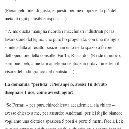
(Pierangelo ride, di gusto, e questo per me rappresenta più della
metà di ogni plausibile risposta…)
“ A me quella maniglia ricorda i macchinari industriali per la
lavorazione del legno, che pure ho progettato, con una maniglia
simile adatta all’esatto posizionamento nello spazio a favore
dell’operatore della consolle. Fai Tu, Riccardo” (E ride di nuovo,
sornione: beh, a me la manigliona centrale ricordava in effetti il
visore del radiografico del dentista….).
La domanda “perfida”: Pierangelo, avessi Tu dovuto
disegnare Luce, come avresti agito?
“Se Ferrari – per pura chiacchierata accademica, sia chiaro –
avesse chiesto a me, per assurdo: Andreani, per lei foglio bianco;
vogliamo una elettrica spaziosa 5 posti 4 porte 5 metri, faccia Lei;
io avrei puntato a richiamare pochi e chiarissimi elementi iconici