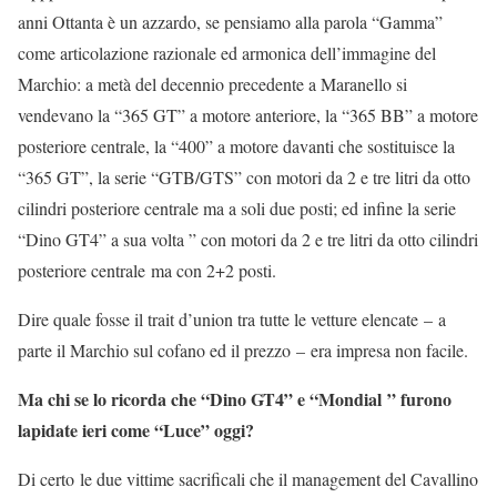
anni Ottanta è un azzardo, se pensiamo alla parola “Gamma”
come articolazione razionale ed armonica dell’immagine del
Marchio: a metà del decennio precedente a Maranello si
vendevano la “365 GT” a motore anteriore, la “365 BB” a motore
posteriore centrale, la “400” a motore davanti che sostituisce la
“365 GT”, la serie “GTB/GTS” con motori da 2 e tre litri da otto
cilindri posteriore centrale ma a soli due posti; ed infine la serie
“Dino GT4” a sua volta ” con motori da 2 e tre litri da otto cilindri
posteriore centrale ma con 2+2 posti.
Dire quale fosse il trait d’union tra tutte le vetture elencate – a
parte il Marchio sul cofano ed il prezzo – era impresa non facile.
Ma chi se lo ricorda che “Dino GT4” e “Mondial ” furono
lapidate ieri come “Luce” oggi?
Di certo le due vittime sacrificali che il management del Cavallino