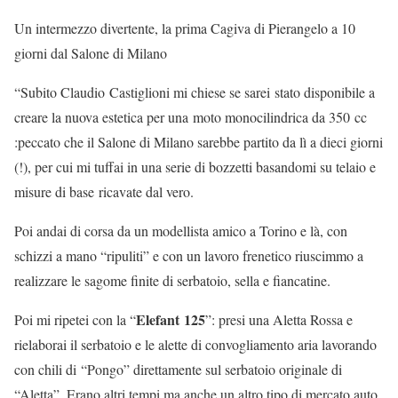
Un intermezzo divertente, la prima Cagiva di Pierangelo a 10
giorni dal Salone di Milano
“Subito Claudio Castiglioni mi chiese se sarei stato disponibile a
creare la nuova estetica per una moto monocilindrica da 350 cc
:peccato che il Salone di Milano sarebbe partito da lì a dieci giorni
(!), per cui mi tuffai in una serie di bozzetti basandomi su telaio e
misure di base ricavate dal vero.
Poi andai di corsa da un modellista amico a Torino e là, con
schizzi a mano “ripuliti” e con un lavoro frenetico riuscimmo a
realizzare le sagome finite di serbatoio, sella e fiancatine.
Elefant 125
Poi mi ripetei con la “
”: presi una Aletta Rossa e
rielaborai il serbatoio e le alette di convogliamento aria lavorando
con chili di “Pongo” direttamente sul serbatoio originale di
“Aletta”. Erano altri tempi ma anche un altro tipo di mercato auto