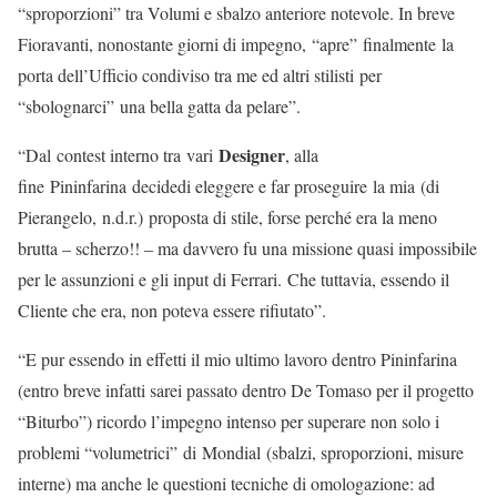
“sproporzioni” tra Volumi e sbalzo anteriore notevole. In breve
Fioravanti, nonostante giorni di impegno, “apre” finalmente la
porta dell’Ufficio condiviso tra me ed altri stilisti per
“sbolognarci” una bella gatta da pelare”.
Designer
“Dal contest interno tra vari
, alla
fine Pininfarina decidedi eleggere e far proseguire la mia (di
Pierangelo, n.d.r.) proposta di stile, forse perché era la meno
brutta – scherzo!! – ma davvero fu una missione quasi impossibile
per le assunzioni e gli input di Ferrari. Che tuttavia, essendo il
Cliente che era, non poteva essere rifiutato”.
“E pur essendo in effetti il mio ultimo lavoro dentro Pininfarina
(entro breve infatti sarei passato dentro De Tomaso per il progetto
“Biturbo”) ricordo l’impegno intenso per superare non solo i
problemi “volumetrici” di Mondial (sbalzi, sproporzioni, misure
interne) ma anche le questioni tecniche di omologazione: ad