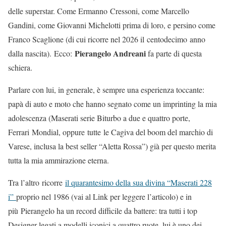
delle superstar. Come Ermanno Cressoni, come Marcello
Gandini, come Giovanni Michelotti prima di loro, e persino come
Franco Scaglione (di cui ricorre nel 2026 il centodecimo anno
Pierangelo Andreani
dalla nascita). Ecco:
fa parte di questa
schiera.
Parlare con lui, in generale, è sempre una esperienza toccante:
papà di auto e moto che hanno segnato come un imprinting la mia
adolescenza (Maserati serie Biturbo a due e quattro porte,
Ferrari Mondial, oppure tutte le Cagiva del boom del marchio di
Varese, inclusa la best seller “Aletta Rossa”) già per questo merita
tutta la mia ammirazione eterna.
Tra l’altro ricorre
il quarantesimo della sua divina “Maserati 228
i”
proprio nel 1986 (vai al Link per leggere l’articolo) e in
più Pierangelo ha un record difficile da battere: tra tutti i top
Designer legati a modelli iconici a quattro ruote, lui è uno dei