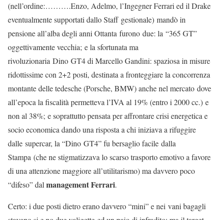
(nell’ordine:……….Enzo, Adelmo, l’Ingegner Ferrari ed il Drake
eventualmente supportati dallo Staff gestionale) mandò in
pensione all’alba degli anni Ottanta furono due: la “365 GT”
oggettivamente vecchia; e la sfortunata ma
rivoluzionaria Dino GT4 di Marcello Gandini: spaziosa in misure
ridottissime con 2+2 posti, destinata a fronteggiare la concorrenza
montante delle tedesche (Porsche, BMW) anche nel mercato dove
all’epoca la fiscalità permetteva l’IVA al 19% (entro i 2000 cc.) e
non al 38%; e soprattutto pensata per affrontare crisi energetica e
socio economica dando una risposta a chi iniziava a rifuggire
dalle supercar, la “Dino GT4” fu bersaglio facile dalla
Stampa (che ne stigmatizzava lo scarso trasporto emotivo a favore
di una attenzione maggiore all’utilitarismo) ma davvero poco
management Ferrari
“difeso” dal
.
Certo: i due posti dietro erano davvero “mini” e nei vani bagagli
stavano si e no due valigette ed un paio di infradito; ma il target