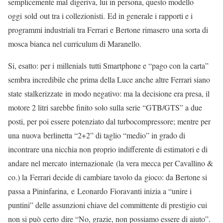
semplicemente mal digeriva, lui in persona, questo modello
oggi sold out tra i collezionisti. Ed in generale i rapporti e i
programmi industriali tra Ferrari e Bertone rimasero una sorta di
mosca bianca nel curriculum di Maranello.
Si, esatto: per i millenials tutti Smartphone e “pago con la carta”
sembra incredibile che prima della Luce anche altre Ferrari siano
state stalkerizzate in modo negativo: ma la decisione era presa, il
motore 2 litri sarebbe finito solo sulla serie “GTB/GTS” a due
posti, per poi essere potenziato dal turbocompressore; mentre per
una nuova berlinetta “2+2” di taglio “medio” in grado di
incontrare una nicchia non proprio indifferente di estimatori e di
andare nel mercato internazionale (la vera mecca per Cavallino &
co.) la Ferrari decide di cambiare tavolo da gioco: da Bertone si
passa a Pininfarina, e Leonardo Fioravanti inizia a “unire i
puntini” delle assunzioni chiave del committente di prestigio cui
non si può certo dire “No, grazie, non possiamo essere di aiuto”.