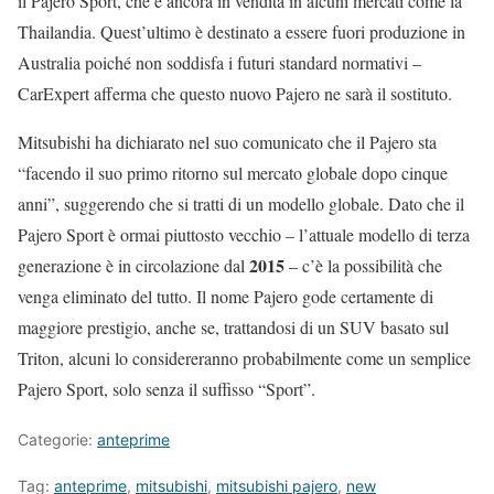
il Pajero Sport, che è ancora in vendita in alcuni mercati come la
Thailandia. Quest’ultimo è destinato a essere fuori produzione in
Australia poiché non soddisfa i futuri standard normativi –
CarExpert afferma che questo nuovo Pajero ne sarà il sostituto.
Mitsubishi ha dichiarato nel suo comunicato che il Pajero sta
“facendo il suo primo ritorno sul mercato globale dopo cinque
anni”, suggerendo che si tratti di un modello globale. Dato che il
Pajero Sport è ormai piuttosto vecchio – l’attuale modello di terza
2015
generazione è in circolazione dal
– c’è la possibilità che
venga eliminato del tutto. Il nome Pajero gode certamente di
maggiore prestigio, anche se, trattandosi di un SUV basato sul
Triton, alcuni lo considereranno probabilmente come un semplice
Pajero Sport, solo senza il suffisso “Sport”.
Categorie:
anteprime
Tag:
anteprime
,
mitsubishi
,
mitsubishi pajero
,
new