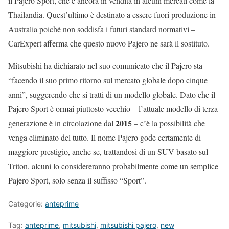
il Pajero Sport, che è ancora in vendita in alcuni mercati come la
Thailandia. Quest’ultimo è destinato a essere fuori produzione in
Australia poiché non soddisfa i futuri standard normativi –
CarExpert afferma che questo nuovo Pajero ne sarà il sostituto.
Mitsubishi ha dichiarato nel suo comunicato che il Pajero sta
“facendo il suo primo ritorno sul mercato globale dopo cinque
anni”, suggerendo che si tratti di un modello globale. Dato che il
Pajero Sport è ormai piuttosto vecchio – l’attuale modello di terza
2015
generazione è in circolazione dal
– c’è la possibilità che
venga eliminato del tutto. Il nome Pajero gode certamente di
maggiore prestigio, anche se, trattandosi di un SUV basato sul
Triton, alcuni lo considereranno probabilmente come un semplice
Pajero Sport, solo senza il suffisso “Sport”.
Categorie:
anteprime
Tag:
anteprime
,
mitsubishi
,
mitsubishi pajero
,
new