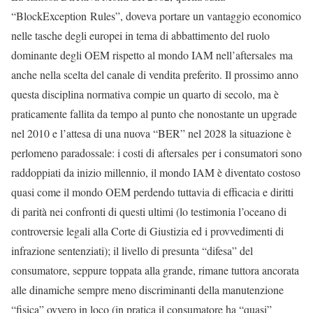
“BlockException Rules”, doveva portare un vantaggio economico
nelle tasche degli europei in tema di abbattimento del ruolo
dominante degli OEM rispetto al mondo IAM nell’aftersales ma
anche nella scelta del canale di vendita preferito. Il prossimo anno
questa disciplina normativa compie un quarto di secolo, ma è
praticamente fallita da tempo al punto che nonostante un upgrade
nel 2010 e l’attesa di una nuova “BER” nel 2028 la situazione è
perlomeno paradossale: i costi di aftersales per i consumatori sono
raddoppiati da inizio millennio, il mondo IAM è diventato costoso
quasi come il mondo OEM perdendo tuttavia di efficacia e diritti
di parità nei confronti di questi ultimi (lo testimonia l’oceano di
controversie legali alla Corte di Giustizia ed i provvedimenti di
infrazione sentenziati); il livello di presunta “difesa” del
consumatore, seppure toppata alla grande, rimane tuttora ancorata
alle dinamiche sempre meno discriminanti della manutenzione
“fisica” ovvero in loco (in pratica il consumatore ha “quasi”