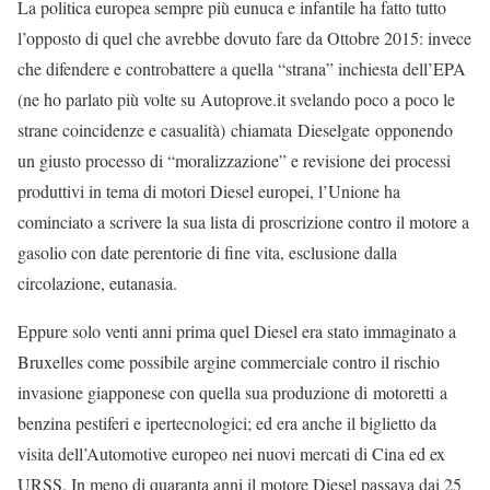
La politica europea sempre più eunuca e infantile ha fatto tutto
l’opposto di quel che avrebbe dovuto fare da Ottobre 2015: invece
che difendere e controbattere a quella “strana” inchiesta dell’EPA
(ne ho parlato più volte su Autoprove.it svelando poco a poco le
strane coincidenze e casualità) chiamata Dieselgate opponendo
un giusto processo di “moralizzazione” e revisione dei processi
produttivi in tema di motori Diesel europei, l’Unione ha
cominciato a scrivere la sua lista di proscrizione contro il motore a
gasolio con date perentorie di fine vita, esclusione dalla
circolazione, eutanasia.
Eppure solo venti anni prima quel Diesel era stato immaginato a
Bruxelles come possibile argine commerciale contro il rischio
invasione giapponese con quella sua produzione di motoretti a
benzina pestiferi e ipertecnologici; ed era anche il biglietto da
visita dell’Automotive europeo nei nuovi mercati di Cina ed ex
URSS. In meno di quaranta anni il motore Diesel passava dai 25