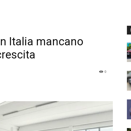
in Italia mancano
crescita
0