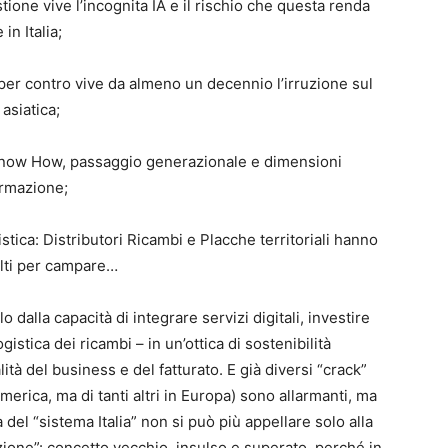
ione vive l’incognita IA e il rischio che questa renda
in Italia;
per contro vive da almeno un decennio l’irruzione sul
asiatica;
: Know How, passaggio generazionale e dimensioni
ormazione;
tica: Distributori Ricambi e Placche territoriali hanno
 alti per campare…
dalla capacità di integrare servizi digitali, investire
istica dei ricambi – in un’ottica di sostenibilità
ità del business e del fatturato. E già diversi “crack”
merica, ma di tanti altri in Europa) sono allarmanti, ma
del “sistema Italia” non si può più appellare solo alla
zione”: concetto vecchio, insulso e superato, perché in