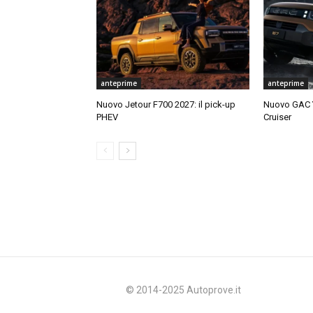
anteprime
anteprime
Nuovo Jetour F700 2027: il pick-up
Nuovo GAC Y
PHEV
Cruiser
© 2014-2025 Autoprove.it