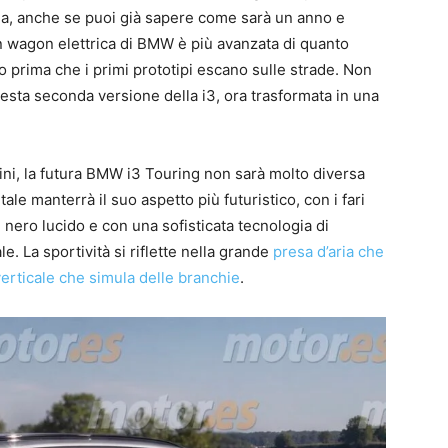
pia, anche se puoi già sapere come sarà un anno e
n wagon elettrica di BMW è più avanzata di quanto
 prima che i primi prototipi escano sulle strade. Non
uesta seconda versione della i3, ora trasformata in una
i, la futura BMW i3 Touring non sarà molto diversa
ntale manterrà il suo aspetto più futuristico, con i fari
in nero lucido e con una sofisticata tecnologia di
e. La sportività si riflette nella grande
presa d’aria che
verticale che simula delle branchie
.