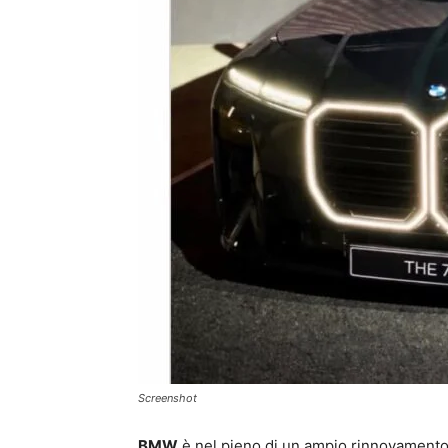
Screenshot
BMW
è nel pieno di un ampio rinnovamento,