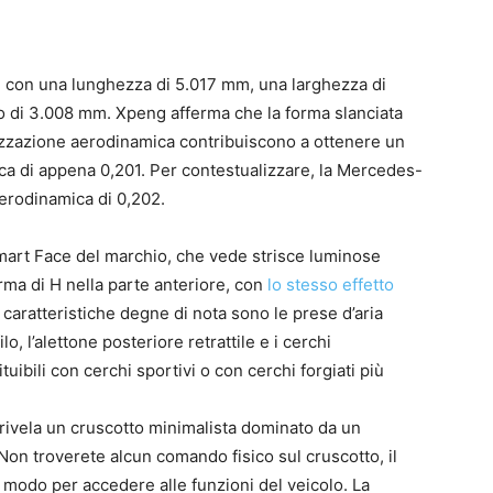
, con una lunghezza di 5.017 mm, una larghezza di
o di 3.008 mm. Xpeng afferma che la forma slanciata
imizzazione aerodinamica contribuiscono a ottenere un
ca di appena 0,201. Per contestualizzare, la Mercedes-
erodinamica di 0,202.
’Xmart Face del marchio, che vede strisce luminose
rma di H nella parte anteriore, con
lo stesso effetto
e caratteristiche degne di nota sono le prese d’aria
ilo, l’alettone posteriore retrattile e i cerchi
tuibili con cerchi sportivi o con cerchi forgiati più
7 rivela un cruscotto minimalista dominato da un
 Non troverete alcun comando fisico sul cruscotto, il
co modo per accedere alle funzioni del veicolo. La