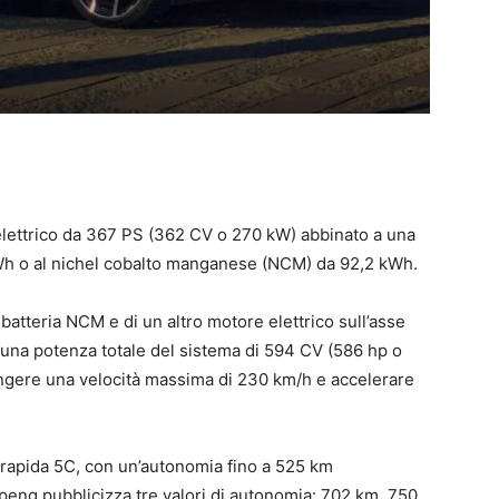
lettrico da 367 PS (362 CV o 270 kW) abbinato a una
9 kWh o al nichel cobalto manganese (NCM) da 92,2 kWh.
batteria NCM e di un altro motore elettrico sull’asse
 una potenza totale del sistema di 594 CV (586 hp o
gere una velocità massima di 230 km/h e accelerare
ca rapida 5C, con un’autonomia fino a 525 km
 Xpeng pubblicizza tre valori di autonomia: 702 km, 750