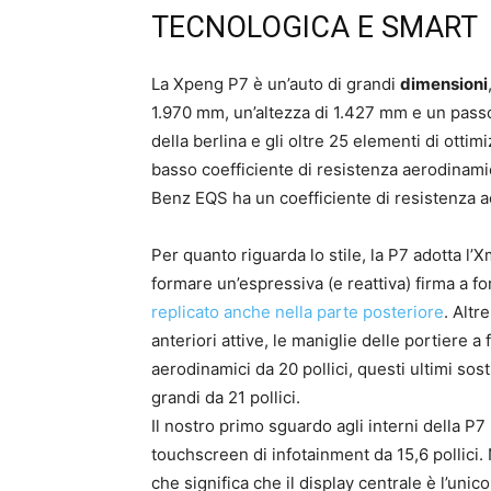
TECNOLOGICA E SMART
La Xpeng P7 è un’auto di grandi
dimensioni
1.970 mm, un’altezza di 1.427 mm e un pass
della berlina e gli oltre 25 elementi di ott
basso coefficiente di resistenza aerodinami
Benz EQS ha un coefficiente di resistenza a
Per quanto riguarda lo stile, la P7 adotta l
formare un’espressiva (e reattiva) firma a fo
replicato anche nella parte posteriore
. Altr
anteriori attive, le maniglie delle portiere a f
aerodinamici da 20 pollici, questi ultimi sosti
grandi da 21 pollici.
Il nostro primo sguardo agli interni della P
touchscreen di infotainment da 15,6 pollici.
che significa che il display centrale è l’uni