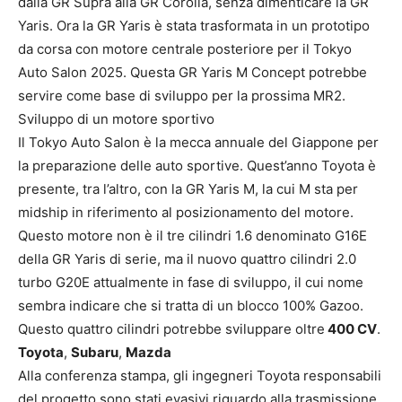
dalla GR Supra alla GR Corolla, senza dimenticare la GR
Yaris. Ora la GR Yaris è stata trasformata in un prototipo
da corsa con motore centrale posteriore per il Tokyo
Auto Salon 2025. Questa GR Yaris M Concept potrebbe
servire come base di sviluppo per la prossima MR2.
Sviluppo di un motore sportivo
Il Tokyo Auto Salon è la mecca annuale del Giappone per
la preparazione delle auto sportive. Quest’anno Toyota è
presente, tra l’altro, con la GR Yaris M, la cui M sta per
midship in riferimento al posizionamento del motore.
Questo motore non è il tre cilindri 1.6 denominato G16E
della GR Yaris di serie, ma il nuovo quattro cilindri 2.0
turbo G20E attualmente in fase di sviluppo, il cui nome
sembra indicare che si tratta di un blocco 100% Gazoo.
Questo quattro cilindri potrebbe sviluppare oltre
400 CV
.
Toyota
,
Subaru
,
Mazda
Alla conferenza stampa, gli ingegneri Toyota responsabili
del progetto sono stati evasivi riguardo alla trasmissione