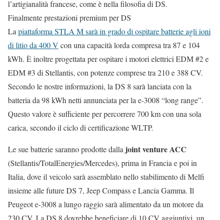
l’artigianalità francese, come è nella filosofia di DS.
Finalmente prestazioni premium per DS
La
piattaforma STLA M sarà in grado di ospitare batterie agli ioni
di litio da 400 V
con una capacità lorda compresa tra 87 e 104
kWh. È inoltre progettata per ospitare i motori elettrici EDM #2 e
EDM #3 di Stellantis, con potenze comprese tra 210 e 388 CV.
Secondo le nostre informazioni, la DS 8 sarà lanciata con la
batteria da 98 kWh netti annunciata per la e-3008 “long range”.
Questo valore è sufficiente per percorrere 700 km con una sola
carica, secondo il ciclo di certificazione WLTP.
joint venture ACC
Le sue batterie saranno prodotte dalla
(Stellantis/TotalEnergies/Mercedes), prima in Francia e poi in
Italia, dove il veicolo sarà assemblato nello stabilimento di Melfi
insieme alle future DS 7, Jeep Compass e Lancia Gamma. Il
Peugeot e-3008 a lungo raggio sarà alimentato da un motore da
230 CV. La DS 8 dovrebbe beneficiare di 10 CV aggiuntivi, un