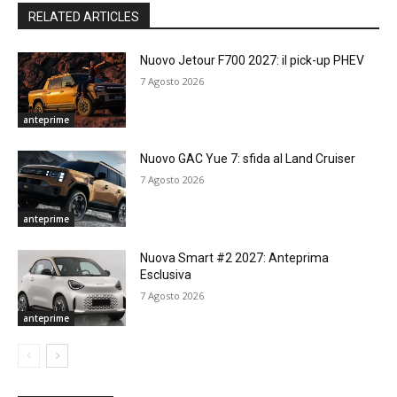
RELATED ARTICLES
Nuovo Jetour F700 2027: il pick-up PHEV
7 Agosto 2026
anteprime
Nuovo GAC Yue 7: sfida al Land Cruiser
7 Agosto 2026
anteprime
Nuova Smart #2 2027: Anteprima
Esclusiva
7 Agosto 2026
anteprime