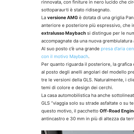
rinnovata, con finiture in nero lucido che ci
sottoparaurti è stato ridisegnato.
La
versione AMG
è dotata di una griglia Pan
anteriore e posteriore più espressivo, che in
extralusso Maybach
si distingue per le nume
accompagnate da una nuova grembiulatura an
Al suo posto c’è una grande
presa d’aria cen
con il motivo Maybach
.
Per quanto riguarda il posteriore, la grafica 
al posto degli anelli angolari del modello pr
tre le versioni della GLS. Naturalmente, i cli
temi di colore e design dei cerchi.
La casa automobilistica ha anche sottolinea
GLS “viaggia solo su strade asfaltate o su ter
questo motivo, il pacchetto
Off-Road Engin
antincastro e 30 mm in più di altezza da terr