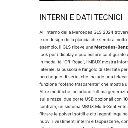
INTERNI E DATI TECNICI
All’interno della Mercedes GLS 2024 trovere
e un design della plancia che sembra molto f
esempio, il GLS riceve una
Mercedes-Benz 
look per i display e può essere configurato co
In modalità “Off-Road”, l’MBUX mostra inform
laterale, la bussola e l’angolo di sterzata p
parcheggio di serie, che include una teleca
funzione “cofano trasparente” che mostra una
Altre modifiche includono l’ultima generazi
sulle razze, due porte USB opzionali con
10
centrale, un sistema MBUX Multi-Seat Entert
filtrare le polveri sottili e altri agenti inq
nuovi rivestimenti interni e tappezzerie, co