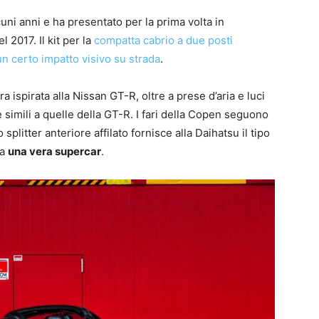
uni anni e ha presentato per la prima volta in
l 2017. Il kit per la
compatta cabrio a due posti
un certo impatto visivo su strada
.
a ispirata alla Nissan GT-R, oltre a prese d’aria e luci
 simili a quelle della GT-R. I fari della Copen seguono
plitter anteriore affilato fornisce alla Daihatsu il tipo
da
una vera supercar
.