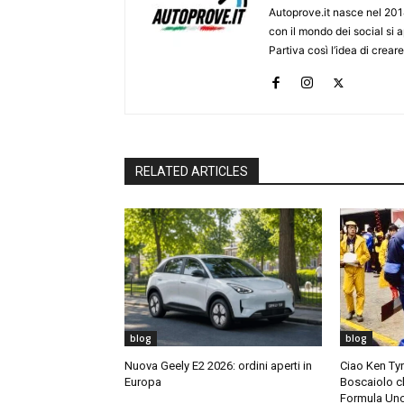
Autoprove.it nasce nel 201
con il mondo dei social si
Partiva così l’idea di creare
RELATED ARTICLES
blog
blog
Nuova Geely E2 2026: ordini aperti in
Ciao Ken Tyrr
Europa
Boscaiolo c
Formula Un