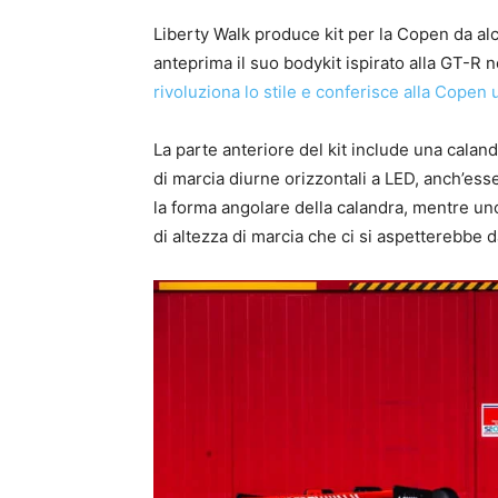
Liberty Walk produce kit per la Copen da alc
anteprima il suo bodykit ispirato alla GT-R ne
rivoluziona lo stile e conferisce alla Copen 
La parte anteriore del kit include una calandr
di marcia diurne orizzontali a LED, anch’esse
la forma angolare della calandra, mentre uno s
di altezza di marcia che ci si aspetterebbe 