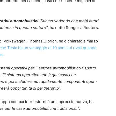
componenti meccaniche, cosa che richiede migliaia di
ativi automobilistici
. Stiamo vedendo che molti attori
etenze in questo settore”
, ha detto Senger a Reuters.
 di Volkswagen, Thomas Ulbrich, ha dichiarato a marzo
iche Tesla ha un vantaggio di 10 anni sui rivali quando
are
.
temi operativi per il settore automobilistico rispetto
r.
“Il sistema operativo non è qualcosa che
cleo e poi includeremo rapidamente componenti open-
reerà opportunità di partnership”
.
iluppo con partner esterni è un approccio nuovo, ha
e per le case automobilistiche tradizionali”
.