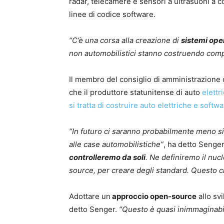
radar, telecamere e sensori a ultrasuoni a 
linee di codice software.
“C’è una corsa alla creazione di
sistemi oper
non automobilistici stanno costruendo comp
Il membro del consiglio di amministrazione
che il produttore statunitense di auto
elettr
si tratta di costruire auto elettriche e softw
“In futuro ci saranno probabilmente meno sis
alle case automobilistiche”
, ha detto Senge
controlleremo da soli
. Ne definiremo il nu
source, per creare degli standard. Questo c
Adottare un
approccio open-source
allo sv
detto Senger.
“Questo è quasi inimmaginabil