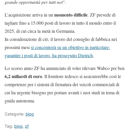
grande opportunità per tutti noi
“.
momento difficile
L’acquisizione arriva in un
. ZF prevede di
tagliare fino a 15.000 posti di lavoro in tutto il mondo entro il
2025, di cui circa la metà in Germania.
In considerazione di ciò, il lavoro del consiglio di fabbrica nei
prossimi mesi
si concentrerà su un obiettivo in particolare:
garantire i posti di lavoro, ha proseguito Dietrich
.
Lo scorso anno ZF ha annunciato di voler rilevare Wabco per ben
6,2 miliardi di euro
. Il fornitore tedesco si assicurerebbe così le
competenze per i sistemi di frenatura dei veicoli commerciali di
cui ha urgente bisogno per portare avanti i suoi studi in tema di
guida autonoma.
Categorie:
blog
Tag:
blog
,
zf