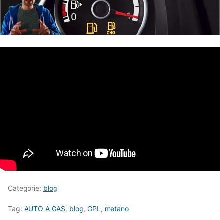
Categorie:
blog
Tag:
AUTO A GAS
,
blog
,
GPL
,
metano