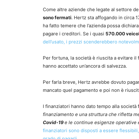
Come altre aziende che legate al settore dei 
sono fermati
. Hertz sta affogando in circa 17
ha fatto temere che l’azienda possa dichiarar
pagare i creditori. Se i quasi
570.000 veicol
dell’usato, i prezzi scenderebbero notevol
Per fortuna, la società è riuscita a evitare il
hanno accettato un’ancora di salvezza.
Per farla breve, Hertz avrebbe dovuto pagare i
mancato quel pagamento e poi non è riuscita
I finanziatori hanno dato tempo alla società
finanziamento e una struttura che rifletta m
Covid-19
e le continue esigenze operative 
finanziatori sono disposti a essere flessibi
grado di pagarli
.