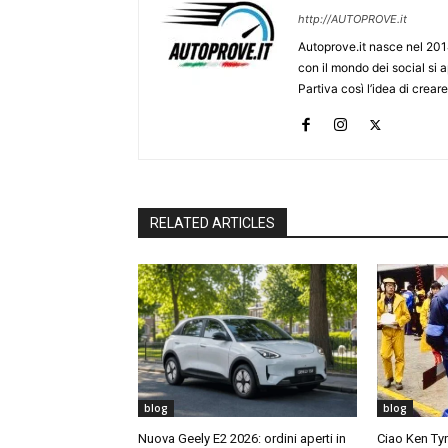
http://AUTOPROVE.it
Autoprove.it nasce nel 201
con il mondo dei social si
Partiva così l’idea di creare
RELATED ARTICLES
blog
blog
Nuova Geely E2 2026: ordini aperti in
Ciao Ken Tyrr