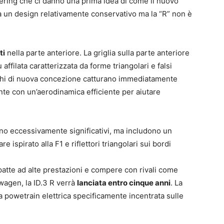
dering che ci danno una prima idea di come il nuovo
a un design relativamente conservativo ma la “R” non è
ti
nella parte anteriore. La griglia sulla parte anteriore
affilata caratterizzata da forme triangolari e falsi
erchi di nuova concezione catturano immediatamente
nte con un’aerodinamica efficiente per aiutare
no eccessivamente significativi, ma includono un
 ispirato alla F1 e riflettori triangolari sui bordi
patte ad alte prestazioni e compere con rivali come
wagen, la ID.3 R verrà
lanciata entro cinque anni
. La
a powetrain elettrica specificamente incentrata sulle