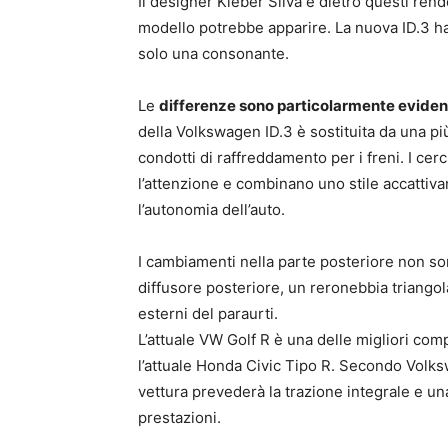
Il designer Kleber Silva è dietro questi ren
modello potrebbe apparire. La nuova ID.3 h
solo una consonante.
Le
differenze sono particolarmente eviden
della Volkswagen ID.3 è sostituita da una più 
condotti di raffreddamento per i freni. I c
l’attenzione e combinano uno stile accattiva
l’autonomia dell’auto.
I cambiamenti nella parte posteriore non so
diffusore posteriore, un reronebbia triangolare
esterni del paraurti.
L’attuale VW Golf R è una delle migliori com
l’attuale Honda Civic Tipo R. Secondo Volks
vettura prevederà la trazione integrale e un
prestazioni.