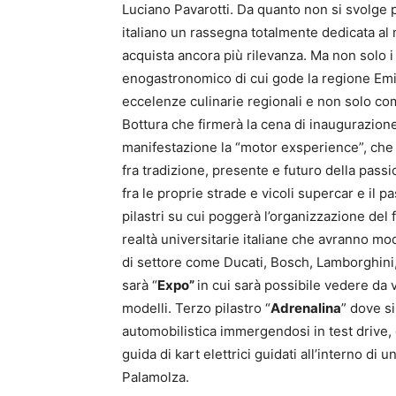
Luciano Pavarotti. Da quanto non si svolge
italiano un rassegna totalmente dedicata al 
acquista ancora più rilevanza. Ma non solo i 
enogastronomico di cui gode la regione Emil
eccelenze culinarie regionali e non solo co
Bottura che firmerà la cena di inaugurazion
manifestazione la “motor exsperience”, che gl
fra tradizione, presente e futuro della passi
fra le proprie strade e vicoli supercar e il p
pilastri su cui poggerà l’organizzazione del f
realtà universitarie italiane che avranno mo
di settore come Ducati, Bosch, Lamborghini, 
sarà “
Expo”
in cui sarà possibile vedere da 
modelli. Terzo pilastro “
Adrenalina
” dove s
automobilistica immergendosi in test drive, 
guida di kart elettrici guidati all’interno di u
Palamolza.