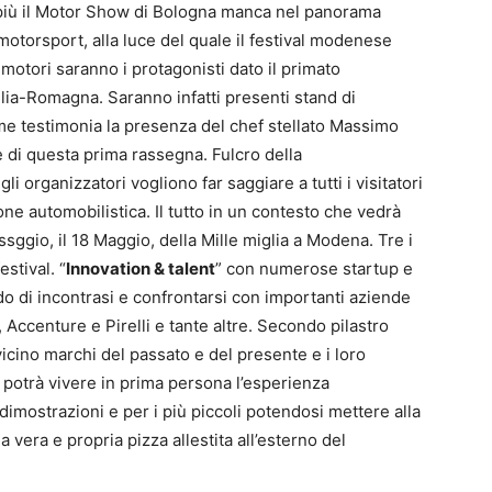
 più il Motor Show di Bologna manca nel panorama
motorsport, alla luce del quale il festival modenese
motori saranno i protagonisti dato il primato
ia-Romagna. Saranno infatti presenti stand di
me testimonia la presenza del chef stellato Massimo
e di questa prima rassegna. Fulcro della
i organizzatori vogliono far saggiare a tutti i visitatori
one automobilistica. Il tutto in un contesto che vedrà
assggio, il 18 Maggio, della Mille miglia a Modena. Tre i
estival. “
Innovation & talent
” con numerose startup e
do di incontrasi e confrontarsi con importanti aziende
Accenture e Pirelli e tante altre. Secondo pilastro
vicino marchi del passato e del presente e i loro
i potrà vivere in prima persona l’esperienza
dimostrazioni e per i più piccoli potendosi mettere alla
na vera e propria pizza allestita all’esterno del