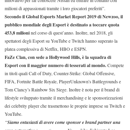
innovativo per far conoscere Nissan ed entrare in contatto con
milioni di appassionati tramite i loro giocatori preferiti”.
Secondo il Global Esports Market Report 2019 di Newzoo, il
pubblico mondiale degli Esport è destinato a toccare quota
453,8 milioni
nel corso di quest’anno. Inoltre, nel 2018, gli
spettatori degli Esport su YouTube e Twitch hanno superato la
platea complessiva di Netflix, HBO e ESPN.
FaZe Clan, con sede a Hollywood Hills, è la squadra di
Esport con il maggior numero di tesserati al mondo.
Compete
in titoli quali Call of Duty, Counter-Strike: Global Offensive,
FIFA, Fortnite Battle Royale, PlayerUnknown’s Battlegrounds e
Tom Clancy’s Rainbow Six Siege. Inoltre è nota per il brand di
lifestyle sviluppato tramite il merchandising e le sponsorizzazioni
dei celebrity player che trasmettono le proprie imprese su Twitch e
YouTube.
“
Siamo entusiasti di avere come sponsor e brand partner una