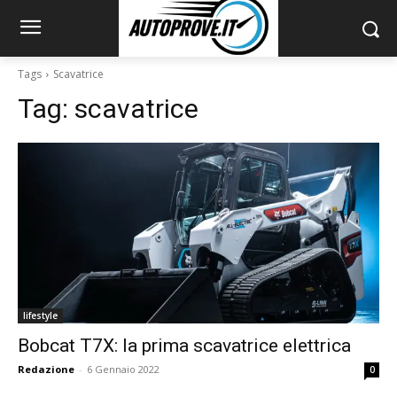
Tags
Scavatrice
Tag:
scavatrice
lifestyle
Bobcat T7X: la prima scavatrice elettrica
Redazione
-
6 Gennaio 2022
0