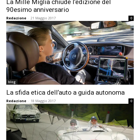
La Mille Miglia chiude l’edizione del
90esimo anniversario
Redazione
-
21 Maggio 2017
0
blog
La sfida etica dell’auto a guida autonoma
Redazione
-
18 Maggio 2017
0