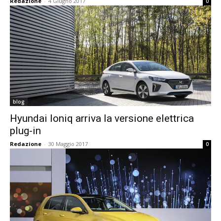
Redazione
-
4 Giugno 2017
0
blog
Hyundai Ioniq arriva la versione elettrica
plug-in
Redazione
-
30 Maggio 2017
0