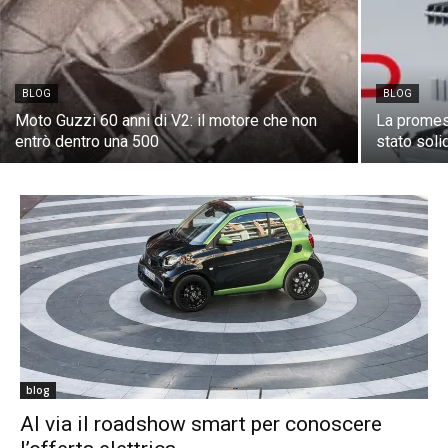
BLOG
BLOG
Moto Guzzi 60 anni di V2: il motore che non
La promess
entrò dentro una 500
stato soli
blog
Al via il roadshow smart per conoscere