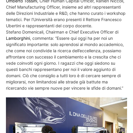
Umberto Tossini
, Chief Human Capital Officer, Ranieri Niccoli,
Chief Manufacturing Officer, insieme ad altri rappresentanti
delle Direzioni Industriale e R&D, che hanno curato i workshop
tematici. Per l’Università erano presenti il Rettore Francesco
Ubertini e rappresentanti del corpo docente.
Stefano Domenicali, Chairman e Chief Executive Officer di
Lamborghini
, commenta: “Essere qui oggi ha per noi un
significato importante: solo aprendosi al mondo accademico,
che come noi condivide la ricerca dell’eccellenza, possiamo
affrontare con successo il cambiamento e la crescita che ci
vede coinvolti ogni giorno. I ragazzi che oggi siedono su
questi banchi rappresentano per noi il valore aggiunto di
domani. Ciò che consiglio a tutti loro è di cercare sempre di
migliorarsi, non limitandosi alle strade già battute ma
ricercando vie sempre nuove per vincere le sfide di domani.”