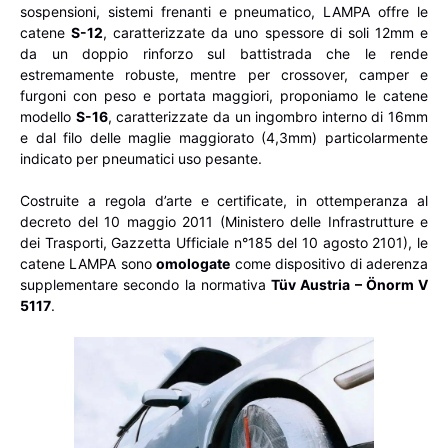
sospensioni, sistemi frenanti e pneumatico, LAMPA offre le
catene
S-12
, caratterizzate da uno spessore di soli 12mm e
da un doppio rinforzo sul battistrada che le rende
estremamente robuste, mentre per crossover, camper e
furgoni con peso e portata maggiori, proponiamo le catene
modello
S-16
, caratterizzate da un ingombro interno di 16mm
e dal filo delle maglie maggiorato (4,3mm) particolarmente
indicato per pneumatici uso pesante.
Costruite a regola d’arte e certificate, in ottemperanza al
decreto del 10 maggio 2011 (Ministero delle Infrastrutture e
dei Trasporti, Gazzetta Ufficiale n°185 del 10 agosto 2101), le
catene LAMPA sono
omologate
come dispositivo di aderenza
supplementare secondo la normativa
T
üv Austria – Önorm V
5117
.