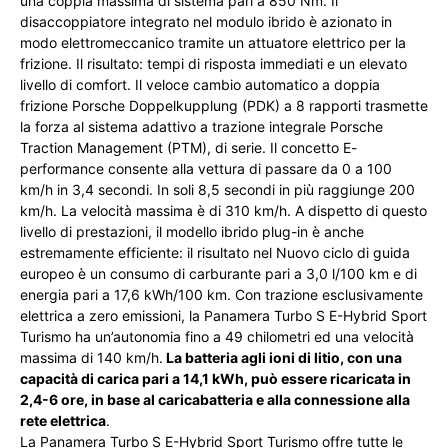
una coppia massima di sistema pari a 850 Nm. Il
disaccoppiatore integrato nel modulo ibrido è azionato in
modo elettromeccanico tramite un attuatore elettrico per la
frizione. Il risultato: tempi di risposta immediati e un elevato
livello di comfort. Il veloce cambio automatico a doppia
frizione Porsche Doppelkupplung (PDK) a 8 rapporti trasmette
la forza al sistema adattivo a trazione integrale Porsche
Traction Management (PTM), di serie. Il concetto E-
performance consente alla vettura di passare da 0 a 100
km/h in 3,4 secondi. In soli 8,5 secondi in più raggiunge 200
km/h. La velocità massima è di 310 km/h. A dispetto di questo
livello di prestazioni, il modello ibrido plug-in è anche
estremamente efficiente: il risultato nel Nuovo ciclo di guida
europeo è un consumo di carburante pari a 3,0 l/100 km e di
energia pari a 17,6 kWh/100 km. Con trazione esclusivamente
elettrica a zero emissioni, la Panamera Turbo S E-Hybrid Sport
Turismo ha un’autonomia fino a 49 chilometri ed una velocità
massima di 140 km/h.
La batteria agli ioni di litio, con una
capacità di carica pari a 14,1 kWh, può essere ricaricata in
2,4-6 ore, in base al caricabatteria e alla connessione alla
rete elettrica
.
La Panamera Turbo S E-Hybrid Sport Turismo offre tutte le