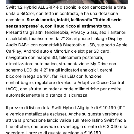
Swift 1.2 Hybrid ALLGRIP è disponibile con carrozzeria a tinta
unita o BiColor, con tetto in contrasto, e ha una dotazione
completa.
Suzuki
adotta, infatti, la filosofia “Tutto di serie,
senza sorprese” e, con il suo ricco allestimento top
.
Presenti tra gli altri; fendinebbia, Privacy Glass, sedili anteriori
riscaldabili, touchscreen da 7″ Smartphone Linkage Display
Audio DAB+ con connettività Bluetooth e USB, supporto Apple
CarPlay, Android
auto
e MirrorLink e slot per SD card,
navigatore con mappe 3D, telecamera posteriore,
climatizzatore automatico, strumentazione My Drive con
schermo LCD da 4,2” tra gli indicatori analogici, cerchi
bicolore in lega da 16″, fari Full LED con funzione
nontiabbaglio, regolatore di velocità Adaptive Cruise Control
(ACC), che sfrutta un radar a onde millimetriche per gestire
automaticamente la distanza di sicurezza.
Il prezzo di listino della Swift Hybrid Allgrip
è di € 19.190 (IPT
e vernice metallizzata escluse). Anche su questa versione è
attiva la promozione lancio valida sull’intero listino Swift fino a
fine ottobre, che prevede un vantaggio cliente di € 3.040 e fa
scendere il prezzo di questa versione a € 16.150.