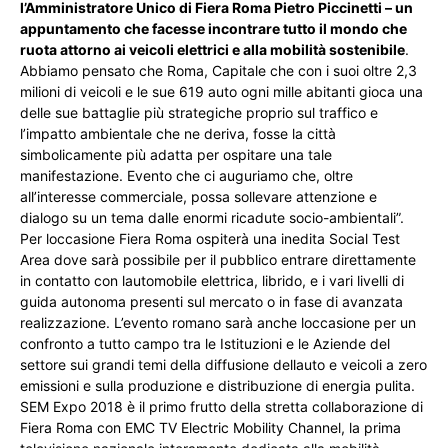
l’Amministratore Unico di Fiera Roma Pietro Piccinetti – un
appuntamento che facesse incontrare tutto il mondo che
ruota attorno ai veicoli elettrici e alla mobilità sostenibile
.
Abbiamo pensato che Roma, Capitale che con i suoi oltre 2,3
milioni di veicoli e le sue 619 auto ogni mille abitanti gioca una
delle sue battaglie più strategiche proprio sul traffico e
l’impatto ambientale che ne deriva, fosse la città
simbolicamente più adatta per ospitare una tale
manifestazione. Evento che ci auguriamo che, oltre
all’interesse commerciale, possa sollevare attenzione e
dialogo su un tema dalle enormi ricadute socio-ambientali”.
Per loccasione Fiera Roma ospiterà una inedita Social Test
Area dove sarà possibile per il pubblico entrare direttamente
in contatto con lautomobile elettrica, librido, e i vari livelli di
guida autonoma presenti sul mercato o in fase di avanzata
realizzazione. L’evento romano sarà anche loccasione per un
confronto a tutto campo tra le Istituzioni e le Aziende del
settore sui grandi temi della diffusione dellauto e veicoli a zero
emissioni e sulla produzione e distribuzione di energia pulita.
SEM Expo 2018 è il primo frutto della stretta collaborazione di
Fiera Roma con EMC TV Electric Mobility Channel, la prima