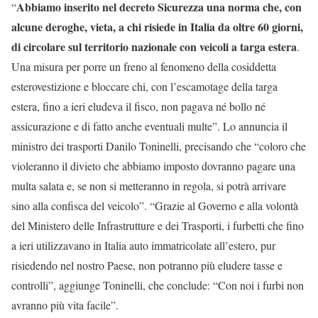
Abbiamo inserito nel decreto Sicurezza una norma che, con
“
alcune deroghe, vieta, a chi risiede in Italia da oltre 60 giorni,
di circolare sul territorio nazionale con veicoli a targa estera
.
Una misura per porre un freno al fenomeno della cosiddetta
esterovestizione e bloccare chi, con l’escamotage della targa
estera, fino a ieri eludeva il fisco, non pagava né bollo né
assicurazione e di fatto anche eventuali multe”. Lo annuncia il
ministro dei trasporti Danilo Toninelli, precisando che “coloro che
violeranno il divieto che abbiamo imposto dovranno pagare una
multa salata e, se non si metteranno in regola, si potrà arrivare
sino alla confisca del veicolo”. “Grazie al Governo e alla volontà
del Ministero delle Infrastrutture e dei Trasporti, i furbetti che fino
a ieri utilizzavano in Italia auto immatricolate all’estero, pur
risiedendo nel nostro Paese, non potranno più eludere tasse e
controlli”, aggiunge Toninelli, che conclude: “Con noi i furbi non
avranno più vita facile”.