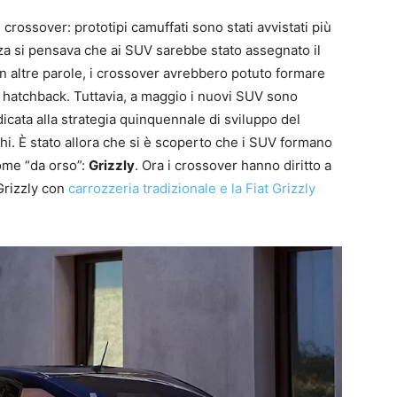
 crossover: prototipi camuffati sono stati avvistati più
nza si pensava che ai SUV sarebbe stato assegnato il
altre parole, i crossover avrebbero potuto formare
 hatchback. Tuttavia, a maggio i nuovi SUV sono
dicata alla strategia quinquennale di sviluppo del
chi. È stato allora che si è scoperto che i SUV formano
ome “da orso”:
Grizzly
. Ora i crossover hanno diritto a
Grizzly con
carrozzeria tradizionale e la Fiat Grizzly