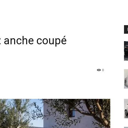
y: anche coupé
0