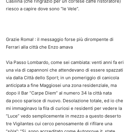
Casilina (che ringrazio per un cortese caffè ristoratore)
riesco a capire dove sono “le Vele”.
Grazie Roma! : il messaggio forse più dirompente di
Ferrari alla città che Enzo amava
Via Passo Lombardo, come sei cambiata: venti anni fa eri
una via di capannoni che attendevano di essere spazzati
via dalla Città dello Sport; in un pomeriggio di canicola
anticipata a fine Maggiosei una zona residenziale, ma
dopo il Bar “Carpe Diem” al numero 34 la città nata
da poco sparisce di nuovo. Desolazione totale, ed io che
mi immaginavo la fila di curiosi e residenti per vedere la
“Luce” vedo semplicemente in mezzo a questo deserto
tre Vigilantes cui cerco penosamente di rifilare una
“sòla”: “Si, sono accreditato come Autoprove.it, state