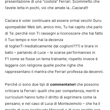
presentazione di una “costola” Ferrari. Scommetto che
l’avete letta in pochi, voi che amate la…Caciara!!!
Caciara è voler continuare ad essere ormai vecchi Guru
spompatidel Web (eh, amico mio, Tu hai capito che parlo
di Te: perché non Ti rassegni a riconoscere che hai fatto
il Tuo tempo e non hai la decenza
di toglierTi mediaticamente dai coglioni???) e tirare in
ballo – parlando di Luce – le scarse performances in
F1 come se fosse un tema trainante; rispetto invece è
leggere con religione quelle poche righe che
rappresentano il mantra che Ferrari professa da decenni.
Perché ci sono due tipi di
commentatori
che possono
criticare la Ferrari: quelli che per competenza, meriti e
curriculum hanno tutto il diritto di esprimere come la
pensano; e nel caso di Luca di Montezemolo – che ha il
merito di aver risollevato Maserati e di aver gestito con