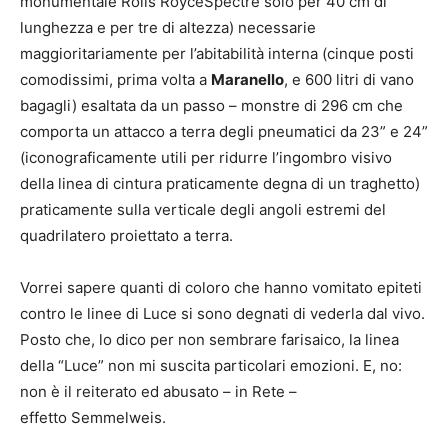
monumentale Rolls RoyceSpectre solo per 40 cm di
lunghezza e per tre di altezza) necessarie
maggioritariamente per l’abitabilità interna (cinque posti
comodissimi, prima volta a
Maranello
, e 600 litri di vano
bagagli) esaltata da un passo – monstre di 296 cm che
comporta un attacco a terra degli pneumatici da 23” e 24”
(iconograficamente utili per ridurre l’ingombro visivo
della linea di cintura praticamente degna di un traghetto)
praticamente sulla verticale degli angoli estremi del
quadrilatero proiettato a terra.
Vorrei sapere quanti di coloro che hanno vomitato epiteti
contro le linee di Luce si sono degnati di vederla dal vivo.
Posto che, lo dico per non sembrare farisaico, la linea
della “Luce” non mi suscita particolari emozioni. E, no:
non è il reiterato ed abusato – in Rete –
effetto Semmelweis.