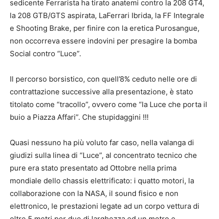
sedicente Ferrarista ha tirato anatemi contro la 208 GT4,
la 208 GTB/GTS aspirata, LaFerrari Ibrida, la FF Integrale
e Shooting Brake, per finire con la eretica Purosangue,
non occorreva essere indovini per presagire la bomba
Social contro “Luce”.
Il percorso borsistico, con quell’8% ceduto nelle ore di
contrattazione successive alla presentazione, è stato
titolato come “tracollo”, ovvero come “la Luce che porta il
buio a Piazza Affari”. Che stupidaggini !!!
Quasi nessuno ha più voluto far caso, nella valanga di
giudizi sulla linea di “Luce”, al concentrato tecnico che
pure era stato presentato ad Ottobre nella prima
mondiale dello chassis elettrificato: i quatto motori, la
collaborazione con la NASA, il sound fisico e non
elettronico, le prestazioni legate ad un corpo vettura di
oltre 5 metri per due di larghezza ed un metro e