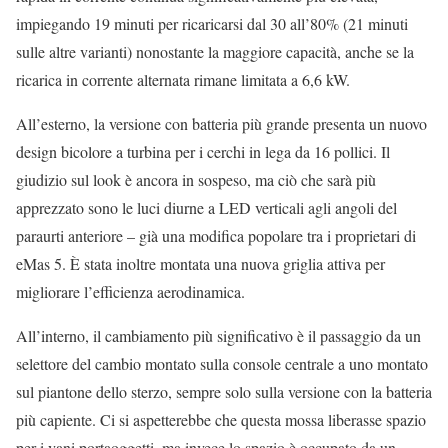
impiegando 19 minuti per ricaricarsi dal 30 all’80% (21 minuti
sulle altre varianti) nonostante la maggiore capacità, anche se la
ricarica in corrente alternata rimane limitata a 6,6 kW.
All’esterno, la versione con batteria più grande presenta un nuovo
design bicolore a turbina per i cerchi in lega da 16 pollici. Il
giudizio sul look è ancora in sospeso, ma ciò che sarà più
apprezzato sono le luci diurne a LED verticali agli angoli del
paraurti anteriore – già una modifica popolare tra i proprietari di
eMas 5. È stata inoltre montata una nuova griglia attiva per
migliorare l’efficienza aerodinamica.
All’interno, il cambiamento più significativo è il passaggio da un
selettore del cambio montato sulla console centrale a uno montato
sul piantone dello sterzo, sempre solo sulla versione con la batteria
più capiente. Ci si aspetterebbe che questa mossa liberasse spazio
per i vani portaoggetti, ma invece lo spazio è occupato da un