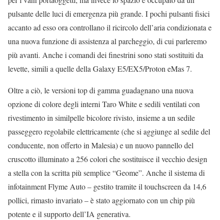
pulsante delle luci di emergenza più grande. I pochi pulsanti fisici
accanto ad esso ora controllano il ricircolo dell’aria condizionata e
una nuova funzione di assistenza al parcheggio, di cui parleremo
più avanti. Anche i comandi dei finestrini sono stati sostituiti da
levette, simili a quelle della Galaxy E5/EX5/Proton eMas 7.
Oltre a ciò, le versioni top di gamma guadagnano una nuova
opzione di colore degli interni Taro White e sedili ventilati con
rivestimento in similpelle bicolore rivisto, insieme a un sedile
passeggero regolabile elettricamente (che si aggiunge al sedile del
conducente, non offerto in Malesia) e un nuovo pannello del
cruscotto illuminato a 256 colori che sostituisce il vecchio design
a stella con la scritta più semplice “Geome”. Anche il sistema di
infotainment Flyme Auto – gestito tramite il touchscreen da 14,6
pollici, rimasto invariato – è stato aggiornato con un chip più
potente e il supporto dell’IA generativa.