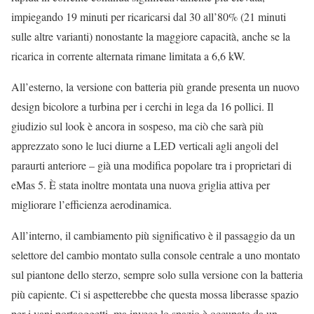
impiegando 19 minuti per ricaricarsi dal 30 all’80% (21 minuti
sulle altre varianti) nonostante la maggiore capacità, anche se la
ricarica in corrente alternata rimane limitata a 6,6 kW.
All’esterno, la versione con batteria più grande presenta un nuovo
design bicolore a turbina per i cerchi in lega da 16 pollici. Il
giudizio sul look è ancora in sospeso, ma ciò che sarà più
apprezzato sono le luci diurne a LED verticali agli angoli del
paraurti anteriore – già una modifica popolare tra i proprietari di
eMas 5. È stata inoltre montata una nuova griglia attiva per
migliorare l’efficienza aerodinamica.
All’interno, il cambiamento più significativo è il passaggio da un
selettore del cambio montato sulla console centrale a uno montato
sul piantone dello sterzo, sempre solo sulla versione con la batteria
più capiente. Ci si aspetterebbe che questa mossa liberasse spazio
per i vani portaoggetti, ma invece lo spazio è occupato da un