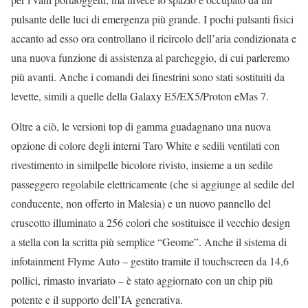
pulsante delle luci di emergenza più grande. I pochi pulsanti fisici
accanto ad esso ora controllano il ricircolo dell’aria condizionata e
una nuova funzione di assistenza al parcheggio, di cui parleremo
più avanti. Anche i comandi dei finestrini sono stati sostituiti da
levette, simili a quelle della Galaxy E5/EX5/Proton eMas 7.
Oltre a ciò, le versioni top di gamma guadagnano una nuova
opzione di colore degli interni Taro White e sedili ventilati con
rivestimento in similpelle bicolore rivisto, insieme a un sedile
passeggero regolabile elettricamente (che si aggiunge al sedile del
conducente, non offerto in Malesia) e un nuovo pannello del
cruscotto illuminato a 256 colori che sostituisce il vecchio design
a stella con la scritta più semplice “Geome”. Anche il sistema di
infotainment Flyme Auto – gestito tramite il touchscreen da 14,6
pollici, rimasto invariato – è stato aggiornato con un chip più
potente e il supporto dell’IA generativa.