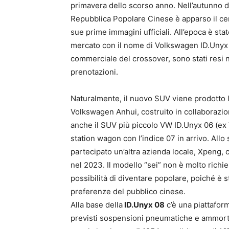
primavera dello scorso anno. Nell’autunno de
Repubblica Popolare Cinese è apparso il cert
sue prime immagini ufficiali. All’epoca è sta
mercato con il nome di Volkswagen ID.Unyx 0
commerciale del crossover, sono stati resi no
prenotazioni.
Naturalmente, il nuovo SUV viene prodotto l
Volkswagen Anhui, costruito in collaborazi
anche il SUV più piccolo VW ID.Unyx 06 (ex 
station wagon con l’indice 07 in arrivo. Allo
partecipato un’altra azienda locale, Xpeng,
nel 2023. Il modello “sei” non è molto richi
possibilità di diventare popolare, poiché è s
preferenze del pubblico cinese.
Alla base della
ID.Unyx 08
c’è una piattaform
previsti sospensioni pneumatiche e ammortiz