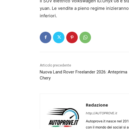
Il SUV elettrico Volkswagen ID.Unyx 08 è s
yuan. Le vendite a pieno regime inizieranno 
inferiori.
Articolo precedente
Nuova Land Rover Freelander 2026: Anteprima
Chery
Redazione
http://AUTOPROVE.it
Autoprove.it nasce nel 201
con il mondo dei social si