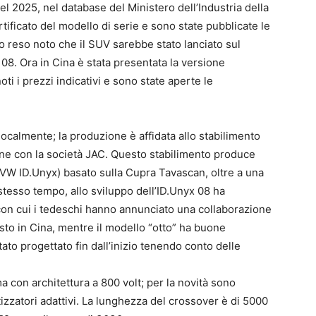
l 2025, nel database del Ministero dell’Industria della
ificato del modello di serie e sono state pubblicate le
to reso noto che il SUV sarebbe stato lanciato sul
8. Ora in Cina è stata presentata la versione
ti i prezzi indicativi e sono state aperte le
ocalmente; la produzione è affidata allo stabilimento
one con la società JAC. Questo stabilimento produce
VW ID.Unyx) basato sulla Cupra Tavascan, oltre a una
 stesso tempo, allo sviluppo dell’ID.Unyx 08 ha
 con cui i tedeschi hanno annunciato una collaborazione
esto in Cina, mentre il modello “otto” ha buone
tato progettato fin dall’inizio tenendo conto delle
a con architettura a 800 volt; per la novità sono
zatori adattivi. La lunghezza del crossover è di 5000