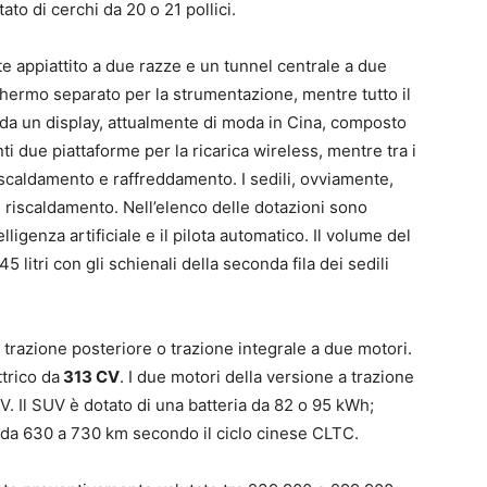
ato di cerchi da 20 o 21 pollici.
te appiattito a due razze e un tunnel centrale a due
schermo separato per la strumentazione, mentre tutto il
 da un display, attualmente di moda in Cina, composto
 due piattaforme per la ricarica wireless, mentre tra i
riscaldamento e raffreddamento. I sedili, ovviamente,
 riscaldamento. Nell’elenco delle dotazioni sono
ligenza artificiale e il pilota automatico. Il volume del
5 litri con gli schienali della seconda fila dei sedili
trazione posteriore o trazione integrale a due motori.
trico da
313 CV
. I due motori della versione a trazione
 Il SUV è dotato di una batteria da 82 o 95 kWh;
a da 630 a 730 km secondo il ciclo cinese CLTC.