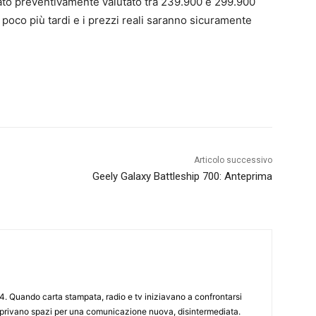
tato preventivamente valutato tra 239.900 e 299.900
poco più tardi e i prezzi reali saranno sicuramente
Articolo successivo
Geely Galaxy Battleship 700: Anteprima
4. Quando carta stampata, radio e tv iniziavano a confrontarsi
 aprivano spazi per una comunicazione nuova, disintermediata.