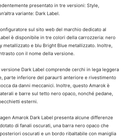
dentemente presentato in tre versioni: Style,
’altra variante: Dark Label.
configuratore sul sito web del marchio dedicato al
el è disponibile in tre colori della carrozzeria: nero
 metallizzato e blu Bright Blue metallizzato. Inoltre,
ontrasto con il nome della versione.
lla versione Dark Label comprende cerchi in lega leggera
e, parte inferiore del paraurti anteriore e rivestimento
scocca da danni meccanici. Inoltre, questo Amarok è
 laterali e barre sul tetto nero opaco, nonché pedane,
ecchietti esterni.
agen Amarok Dark Label presenta alcune differenze
 dotato di fanali oscurati, una barra nero opaco che
ri posteriori oscurati e un bordo ribaltabile con maniglia