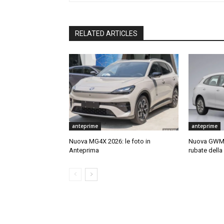
RELATED ARTICLES
anteprime
anteprime
Nuova MG4X 2026: le foto in
Nuova GWM O
Anteprima
rubate dell