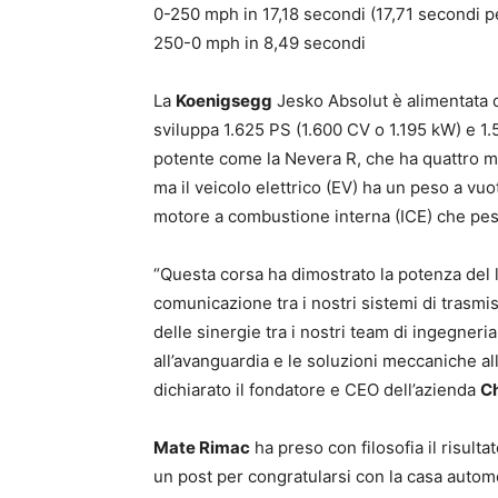
0-250 mph in 17,18 secondi (17,71 secondi p
250-0 mph in 8,49 secondi
La
Koenigsegg
Jesko Absolut è alimentata d
sviluppa 1.625 PS (1.600 CV o 1.195 kW) e 1
potente come la Nevera R, che ha quattro m
ma il veicolo elettrico (EV) ha un peso a vuo
motore a combustione interna (ICE) che pes
“Questa corsa ha dimostrato la potenza del 
comunicazione tra i nostri sistemi di trasm
delle sinergie tra i nostri team di ingegneri
all’avanguardia e le soluzioni meccaniche all
dichiarato il fondatore e CEO dell’azienda
Ch
Mate Rimac
ha preso con filosofia il risul
un post per congratularsi con la casa auto