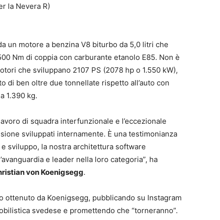
er la Nevera R)
a un motore a benzina V8 biturbo da 5,0 litri che
.500 Nm di coppia con carburante etanolo E85. Non è
otori che sviluppano 2107 PS (2078 hp o 1.550 kW),
to di ben oltre due tonnellate rispetto all’auto con
a 1.390 kg.
lavoro di squadra interfunzionale e l’eccezionale
issione sviluppati internamente. È una testimonianza
a e sviluppo, la nostra architettura software
’avanguardia e leader nella loro categoria”, ha
ristian von Koenigsegg
.
tato ottenuto da Koenigsegg, pubblicando su Instagram
mobilistica svedese e promettendo che “torneranno”.