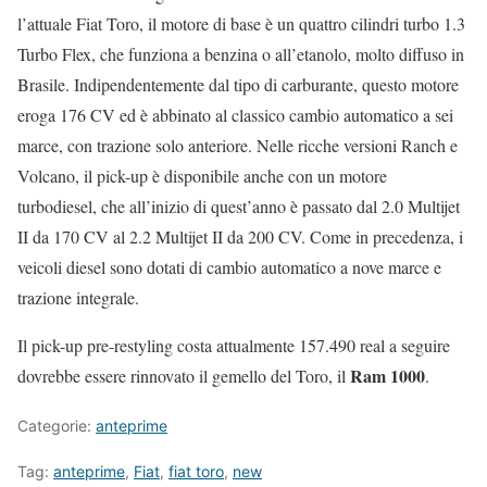
l’attuale Fiat Toro, il motore di base è un quattro cilindri turbo 1.3
Turbo Flex, che funziona a benzina o all’etanolo, molto diffuso in
Brasile. Indipendentemente dal tipo di carburante, questo motore
eroga 176 CV ed è abbinato al classico cambio automatico a sei
marce, con trazione solo anteriore. Nelle ricche versioni Ranch e
Volcano, il pick-up è disponibile anche con un motore
turbodiesel, che all’inizio di quest’anno è passato dal 2.0 Multijet
II da 170 CV al 2.2 Multijet II da 200 CV. Come in precedenza, i
veicoli diesel sono dotati di cambio automatico a nove marce e
trazione integrale.
Il pick-up pre-restyling costa attualmente 157.490 real a seguire
Ram 1000
dovrebbe essere rinnovato il gemello del Toro, il
.
Categorie:
anteprime
Tag:
anteprime
,
Fiat
,
fiat toro
,
new