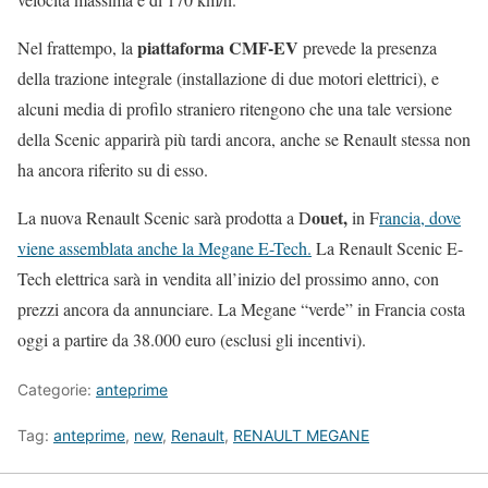
piattaforma CMF-EV
Nel frattempo, la
prevede la presenza
della trazione integrale (installazione di due motori elettrici), e
alcuni media di profilo straniero ritengono che una tale versione
della Scenic apparirà più tardi ancora, anche se Renault stessa non
ha ancora riferito su di esso.
ouet,
La nuova Renault Scenic sarà prodotta a D
in F
rancia, dove
viene assemblata anche la Megane E-Tech.
La Renault Scenic E-
Tech elettrica sarà in vendita all’inizio del prossimo anno, con
prezzi ancora da annunciare. La Megane “verde” in Francia costa
oggi a partire da 38.000 euro (esclusi gli incentivi).
Categorie:
anteprime
Tag:
anteprime
,
new
,
Renault
,
RENAULT MEGANE