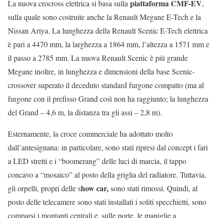
piattaforma CMF-EV
La nuova crocross elettrica si basa sulla
,
sulla quale sono costruite anche la Renault Megane E-Tech e la
Nissan Ariya. La lunghezza della Renault Scenic E-Tech elettrica
è pari a 4470 mm, la larghezza a 1864 mm, l’altezza a 1571 mm e
il passo a 2785 mm. La nuova Renault Scenic è più grande
Megane inoltre, in lunghezza e dimensioni della base Scenic-
crossover superato il deceduto standard furgone compatto (ma al
furgone con il prefisso Grand così non ha raggiunto; la lunghezza
del Grand – 4,6 m, la distanza tra gli assi – 2,8 m).
Esternamente, la croce commerciale ha adottato molto
dall’antesignana: in particolare, sono stati ripresi dal concept i fari
a LED stretti e i “boomerang” delle luci di marcia, il tappo
concavo a “mosaico” al posto della griglia del radiatore. Tuttavia,
how car,
gli orpelli, propri delle s
sono stati rimossi. Quindi, al
posto delle telecamere sono stati installati i soliti specchietti, sono
comparsi i montanti centrali e, sulle porte, le maniglie a