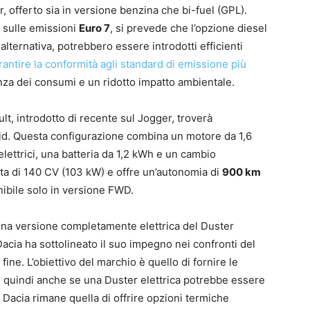
 offerto sia in versione benzina che bi-fuel (GPL).
e sulle emissioni
Euro 7
, si prevede che l’opzione diesel
alternativa, potrebbero essere introdotti efficienti
rantire la conformità agli standard di emissione più
nza dei consumi e un ridotto impatto ambientale.
ault, introdotto di recente sul Jogger, troverà
id. Questa configurazione combina un motore da 1,6
elettrici, una batteria da 1,2 kWh e un cambio
a di 140 CV (103 kW) e offre un’autonomia di
900 km
ibile solo in versione FWD.
 una versione completamente elettrica del Duster
Dacia ha sottolineato il suo impegno nei confronti del
fine. L’obiettivo del marchio è quello di fornire le
ti, quindi anche se una Duster elettrica potrebbe essere
 di Dacia rimane quella di offrire opzioni termiche